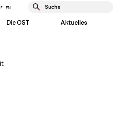
Suche starten
E
EN
Suche starten
Die OST
Aktuelles
it