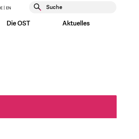
Suche starten
E
EN
Suche starten
Die OST
Aktuelles