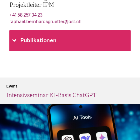
Projektleiter IPM
+41 58 257 34 23
raphael.bernhardsgruetter
@
ost.ch
Publikationen
Event
Intensivseminar KI-Basis ChatGPT