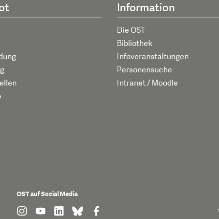
ot
Information
Die OST
Bibliothek
ldung
Infoveranstaltungen
g
Personensuche
ellen
Intranet / Moodle
p
OST auf Social Media
find us on: instagram
find us on: youtube
find us on: linkedin
find us on: bluesky
find us on: facebook