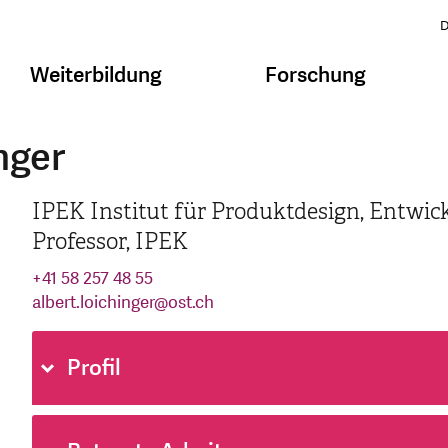
D
Weiterbildung
Forschung
nger
IPEK Institut für Produktdesign, Entwi
Professor, IPEK
+41 58 257 48 55
albert.loichinger
@
ost.ch
Profil