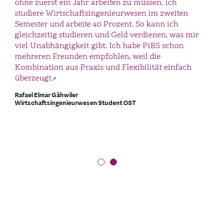
Modell. Drei Tage pro Woche studiere ich, an zwei
ohne zuerst ein Jahr arbeiten zu müssen. Ich
Tagen sammle ich wertvolle Praxiserfahrung im
studiere Wirtschaftsingenieurwesen im zweiten
Unternehmen. Durch das PiBS konnte ich nicht nur
Semester und arbeite 40 Prozent. So kann ich
mein Wissen vertiefen, sondern auch praktische
gleichzeitig studieren und Geld verdienen, was mir
Fertigkeiten wie zB. CNC-Fräsen entwickeln und
viel Unabhängigkeit gibt. Ich habe PiBS schon
anwenden. Ich kann das praxisintegrierte
mehreren Freunden empfohlen, weil die
Bachelorstudium allen empfehlen, die eine
Kombination aus Praxis und Flexibilität einfach
praxisnahe, abwechslungsreiche und finanziell
überzeugt.»
unabhängige Studienmöglichkeit suchen.»
Rafael Elmar Gähwiler
Wirtschaftsingenieurwesen Student OST
Fabian Bacon
Mechatronik Student OST