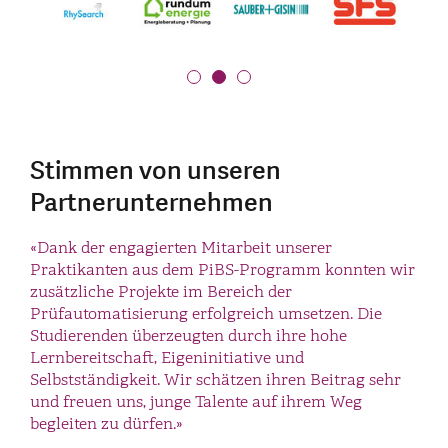
Stimmen von unseren
Partnerunternehmen
«Die SFS Group arbeitet seit Anfang an mit PiBS-
«Dank der engagierten Mitarbeit unserer
Studierenden zusammen – und wir sind begeistert!
Praktikanten aus dem PiBS-Programm konnten wir
Die jungen Talente haben eine hohe Motivation,
zusätzliche Projekte im Bereich der
frische Ideen und bringen viel Einsatzbereitschaft
Prüfautomatisierung erfolgreich umsetzen. Die
mit. Dank der Kombination aus Praxis im
Studierenden überzeugten durch ihre hohe
Unternehmen und fundiertem Fachwissen aus dem
Lernbereitschaft, Eigeninitiative und
Studium an der OST können sie Aufgaben schnell
Selbstständigkeit. Wir schätzen ihren Beitrag sehr
und eigenständig übernehmen und leisten so einen
und freuen uns, junge Talente auf ihrem Weg
wertvollen Beitrag zu unseren Projekten. Für uns
begleiten zu dürfen.»
ein echter Gewinn!»