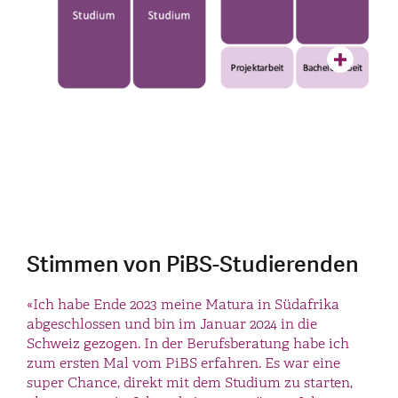
Stimmen von PiBS-Studierenden
«Das praxisintegrierte Bachelorstudium (PiBS) an
«Ich habe Ende 2023 meine Matura in Südafrika
der OST bietet mir die ideale Kombination aus
abgeschlossen und bin im Januar 2024 in die
Theorie und Praxis. Nach meiner Matura suchte ich
Schweiz gezogen. In der Berufsberatung habe ich
eine abwechslungsreiche Alternative zum
zum ersten Mal vom PiBS erfahren. Es war eine
klassischen Vollzeitstudium und fand sie im PiBS-
super Chance, direkt mit dem Studium zu starten,