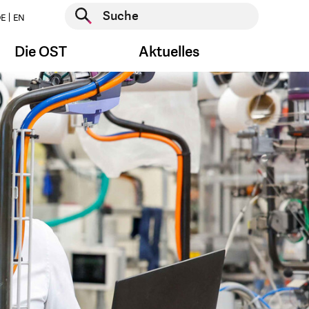
Suche starten
E
EN
Suche starten
Die OST
Aktuelles