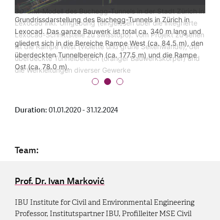
3D-BIM-Modell des Buchegg-Tunnels in der Stadt Zürich in
Grundrissdarstellung des Buchegg-Tunnels in Zürich in
Lexocad inkl. Umgebung (eingelesen über die integrierte
Lexocad. Das ganze Bauwerk ist total ca. 340 m lang und
Lexocad-Schnittstelle zu swisstopo). Vom Projekt zu sehen
gliedert sich in die Bereiche Rampe West (ca. 84.5 m), den
ist die Rampe West (violette und grüne Seitenwände), der
überdeckten Tunnelbereich (ca. 177.5 m) und die Rampe
überdeckte Tunnelbereich (oranger Bauwerkskörper) und
Ost (ca. 78.0 m).
die Werkleitungen diverser Gewerke
Duration:
01.01.2020 - 31.12.2024
Team:
Prof. Dr. Ivan Marković
IBU Institute for Civil and Environmental Engineering
Professor, Institutspartner IBU, Profilleiter MSE Civil