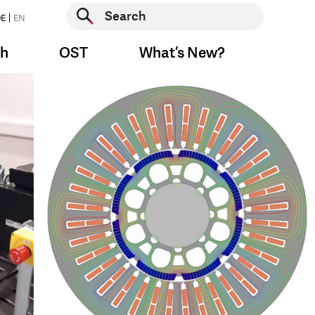
Start search
E
EN
Start search
ch
OST
What’s New?