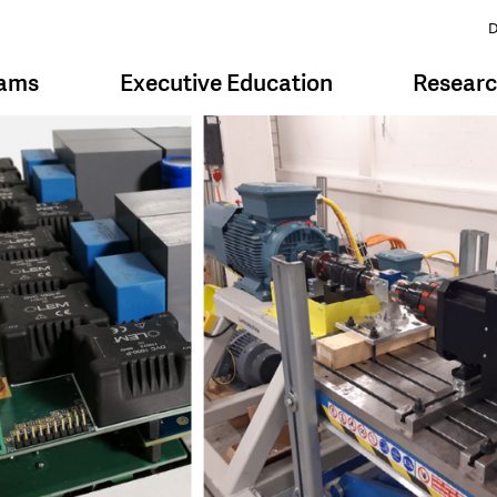
D
rams
Executive Education
Resear