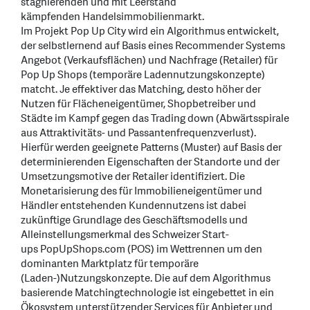
stagnierenden und mit Leerstand
kämpfenden Handelsimmobilienmarkt.
Im Projekt Pop Up City wird ein Algorithmus entwickelt,
der selbstlernend auf Basis eines Recommender Systems
Angebot (Verkaufsflächen) und Nachfrage (Retailer) für
Pop Up Shops (temporäre Ladennutzungskonzepte)
matcht. Je effektiver das Matching, desto höher der
Nutzen für Flächeneigentümer, Shopbetreiber und
Städte im Kampf gegen das Trading down (Abwärtsspirale
aus Attraktivitäts- und Passantenfrequenzverlust).
Hierfür werden geeignete Patterns (Muster) auf Basis der
determinierenden Eigenschaften der Standorte und der
Umsetzungsmotive der Retailer identifiziert. Die
Monetarisierung des für Immobilieneigentümer und
Händler entstehenden Kundennutzens ist dabei
zukünftige Grundlage des Geschäftsmodells und
Alleinstellungsmerkmal des Schweizer Start-
ups PopUpShops.com (POS) im Wettrennen um den
dominanten Marktplatz für temporäre
(Laden-)Nutzungskonzepte. Die auf dem Algorithmus
basierende Matchingtechnologie ist eingebettet in ein
Ökosystem unterstützender Services für Anbieter und