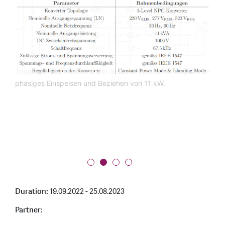
Topologie des Inverters. Der 3-Level-Inverter ermöglicht 3-
phasiges Einspeisen und Beziehen von 11 kW.
Wirkungsgradkurve in Abhängigkeit von der
Ausgangsleistung. Der Inverter erreicht im Teillastbetrieb
eine Effizienz von über 99 %.
Multi-PCB-Aufbau des Inverters
Duration:
19.09.2022 - 25.08.2023
Partner: