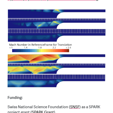
Funding:
Swiss National Science Foundation (
SNSF
) as a SPARK
project grant (
SPARK Grant
).