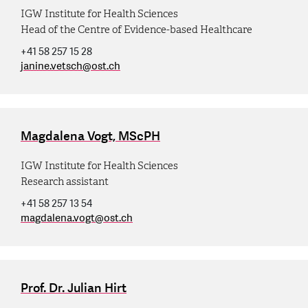
IGW Institute for Health Sciences
Head of the Centre of Evidence-based Healthcare
+41 58 257 15 28
janine.vetsch
@
ost.ch
Magdalena Vogt, MScPH
IGW Institute for Health Sciences
Research assistant
+41 58 257 13 54
magdalena.vogt
@
ost.ch
Prof. Dr. Julian Hirt