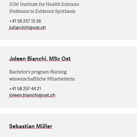
IGW Institute for Health Sciences
Professor in Evidence Synthesis
+41 58 257 15 36
julian.hirt
@
ost.ch
Joleen Bianchi, MSc Ost
Bachelor’s program Nursing
wissenschaftliche Mitarbeiterin
+41 58 257 44 21
joleen.bianchi
@
ost.ch
Sebastian Müller