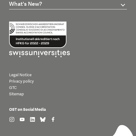
What's New?
Legal Notice
Privacy policy
GTC
Sitemap
OST on Social Media
find us on: instagram
find us on: youtube
find us on: linkedin
find us on: bluesky
find us on: facebook