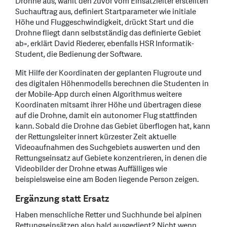
Drohne aus, wählt den zuvor vom Einsatzleiter erstellten
Suchauftrag aus, definiert Startparameter wie initiale
Höhe und Fluggeschwindigkeit, drückt Start und die
Drohne fliegt dann selbstständig das definierte Gebiet
ab», erklärt David Riederer, ebenfalls HSR Informatik-
Student, die Bedienung der Software.
Mit Hilfe der Koordinaten der geplanten Flugroute und
des digitalen Höhenmodells berechnen die Studenten in
der Mobile-App durch einen Algorithmus weitere
Koordinaten mitsamt ihrer Höhe und übertragen diese
auf die Drohne, damit ein autonomer Flug stattfinden
kann. Sobald die Drohne das Gebiet überflogen hat, kann
der Rettungsleiter innert kürzester Zeit aktuelle
Videoaufnahmen des Suchgebiets auswerten und den
Rettungseinsatz auf Gebiete konzentrieren, in denen die
Videobilder der Drohne etwas Auffälliges wie
beispielsweise eine am Boden liegende Person zeigen.
Ergänzung statt Ersatz
Haben menschliche Retter und Suchhunde bei alpinen
Rettungseinsätzen also bald ausgedient? Nicht wenn