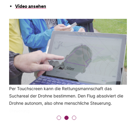
Video ansehen
Per Touchscreen kann die Rettungsmannschaft das
Bei einem Testflug mit Vertretern der Rettungsstation
Suchareal der Drohne bestimmen. Den Flug absolviert die
Schwägalp-Säntis und der Kantonspolizei Appenzell-
Drohne autonom, also ohne menschliche Steuerung.
Innerrhoden testen HSR Studierende ihre Drohnen-
Steuerung.