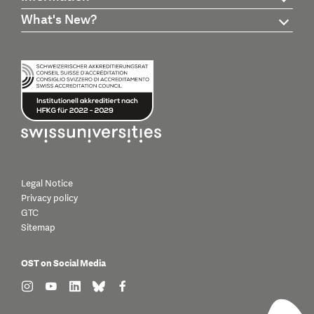
What's New?
Legal Notice
Privacy policy
GTC
Sitemap
OST on Social Media
find us on: instagram
find us on: youtube
find us on: linkedin
find us on: bluesky
find us on: facebook