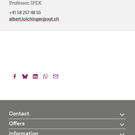
Professor, IPEK
+41 58 257 48 55
albert.loichinger
@
ost.ch
Contact
Offers
Information