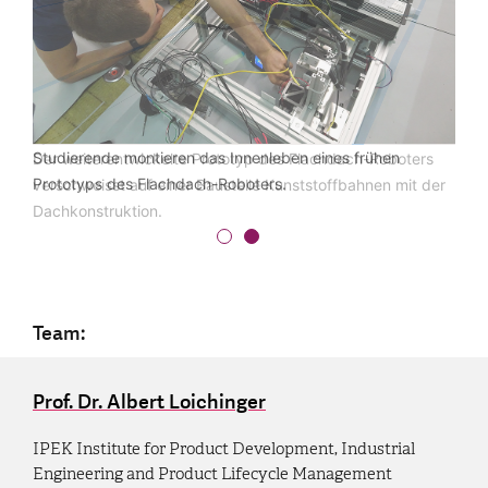
Studierende montieren das Innenleben eines frühen
Der weiterentwickelte Prototyp des Flachdach-Roboters
Prototyps des Flachdach-Roboters.
verschweisst auf einer Baustelle Kunststoffbahnen mit der
Dachkonstruktion.
Team:
Prof. Dr. Albert Loichinger
IPEK Institute for Product Development, Industrial
Engineering and Product Lifecycle Management