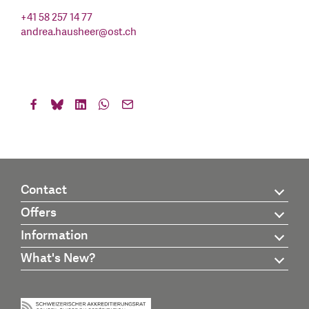
+41 58 257 14 77
andrea.hausheer
@
ost.ch
Contact
Offers
Information
What's New?