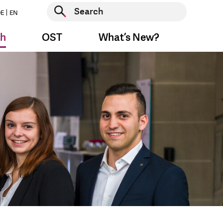
Start search
E
EN
Start search
ch
OST
What’s New?