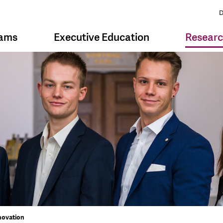
D
rams
Executive Education
Resear
novation