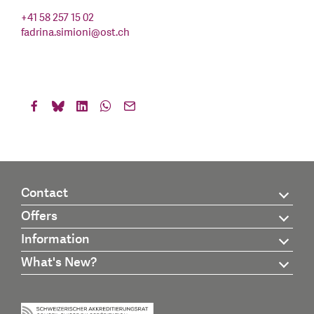
+41 58 257 15 02
fadrina.simioni
@
ost.ch
Contact
Offers
Information
What's New?