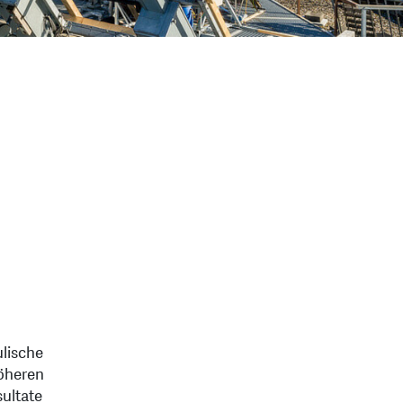
lische
höheren
ultate