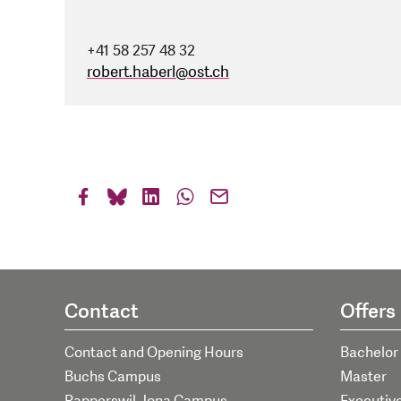
+41 58 257 48 32
robert.haberl
@
ost.ch
Contact
Offers
Contact and Opening Hours
Bachelor
Buchs Campus
Master