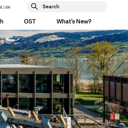
Start search
E
EN
Start search
ch
OST
What’s New?