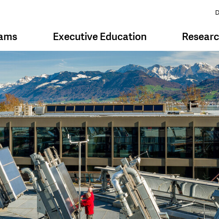
D
rams
Executive Education
Resear