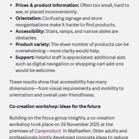
Prices & product information:
Often too small, hard to
see, or placed inconveniently.
Orientation:
Confusing signage and store
reorganisations make it harder to find products.
Accessibility:
Stairs, ramps, and narrow aisles are
obstacles.
Product variety:
The sheer number of products can be
overwhelming—more clarity would help.
Support:
Helpful staff is appreciated; additional aids
such as digital navigation or shopping-cart add-ons
would be welcome.
These results show that accessibility has many
dimensions—from visual requirements and mobility to
orientation and overall user-friendliness.
Co-creation workshop: ideas for the future
Building on the focus group insights, a co-creation
workshop took place on 26 November 2025 at the
premises of
Careproduct
in Wallisellen. Older adults and
professionals jointly developed concrete ideas to reduce