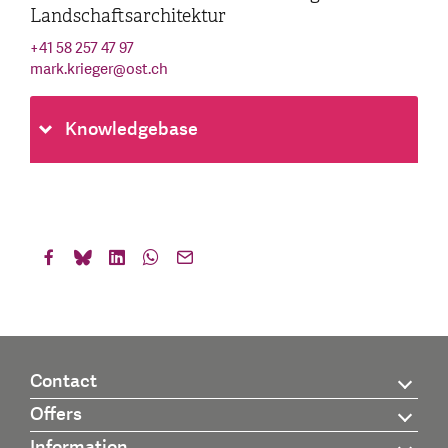
Landschaftsarchitektur
+41 58 257 47 97
mark.krieger
@
ost.ch
Knowledgebase
Contact
Offers
Information