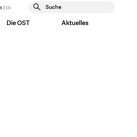
Suche starten
E
EN
Suche starten
Die OST
Aktuelles