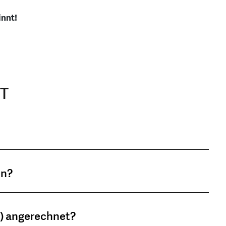
innt!
ST
en?
) angerechnet?