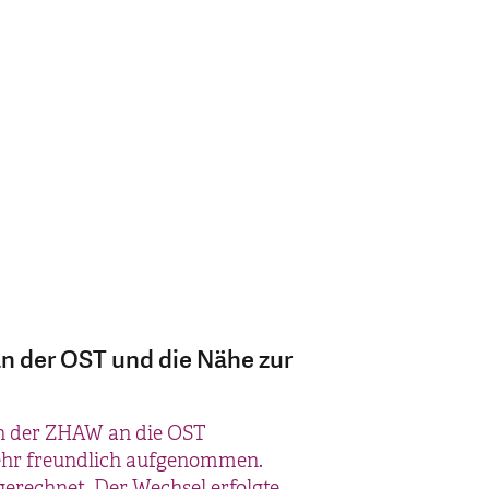
n der OST und die Nähe zur
tauschs schätze ich sehr.»
s, zukunftsorientiertes und
on der ZHAW an die OST
n der ZHAW und mehrjähriger
sehr freundlich aufgenommen.
ür das Physiotherapie-Studium an
ierte ich an der ETH. Die OST
rechnet. Der Wechsel erfolgte