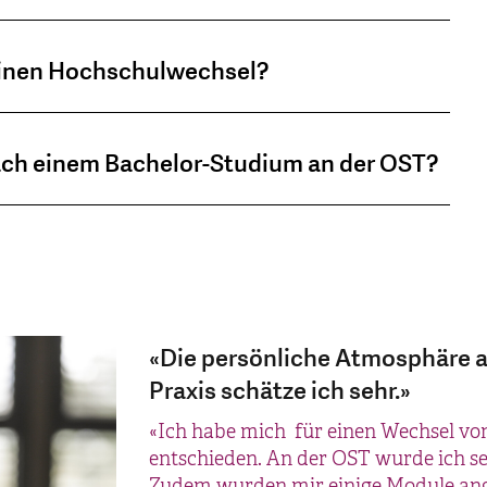
 einen Hochschulwechsel?
ach einem Bachelor-Studium an der OST?
«Die persönliche Atmosphäre a
Praxis schätze ich sehr.»
«Die Möglichkeit des engen Aus
«Die OST bietet mir ein flexible
persönliches Studium.»
«Ich habe mich für einen Wechsel v
«Nach Abschluss meines Studiums a
entschieden. An der OST wurde ich 
Berufstätigkeit entschied ich mich f
«Bevor ich an die OST wechselte, stud
Zudem wurden mir einige Module ange