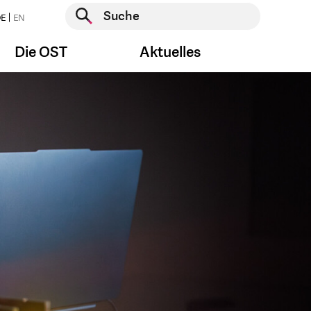
Suche starten
E
EN
Suche starten
Die OST
Aktuelles