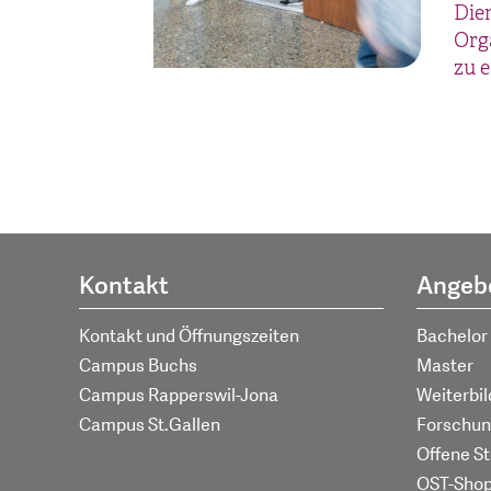
Dien
Org
zu e
Kontakt
Angeb
Kontakt und Öffnungszeiten
Bachelor
Campus Buchs
Master
Campus Rapperswil-Jona
Weiterbi
Campus St.Gallen
Forschun
Offene St
OST-Sho