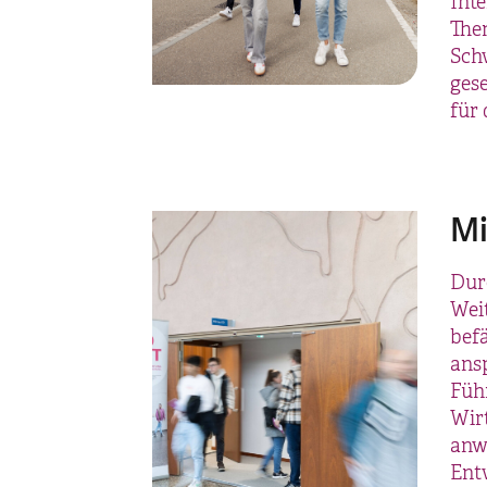
Inte
The
Sch
gese
für 
Mi
Dur
Wei
bef
ans
Füh
Wirt
anw
Ent