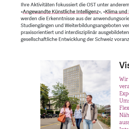
Ihre Aktivitäten fokussiert die OST unter andere
«
Angewandte Künstliche Intelligenz
», «
Klima und 
werden die Erkenntnisse aus der anwendungsorie
Studiengängen und Weiterbildungsangeboten verknü
praxisorientiert und interdisziplinär ausgebildet
gesellschaftliche Entwicklung der Schweiz voranz
Vi
Wir 
ver
Exp
Ums
Flex
Näh
aus