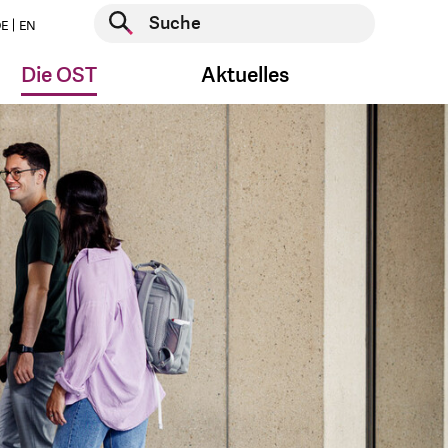
Suche starten
E
EN
Suche starten
Die OST
Aktuelles