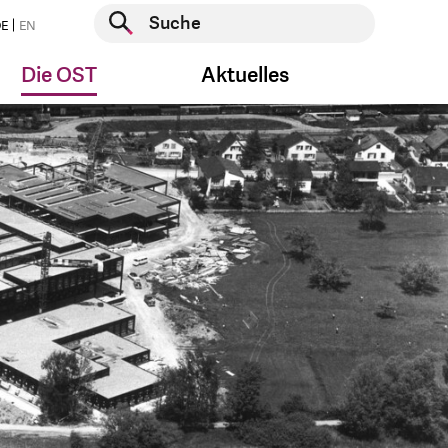
Suche starten
E
EN
Suche starten
Die OST
Aktuelles