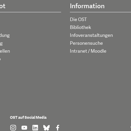
ot
Information
Die OST
Bibliothek
ldung
Infoveranstaltungen
g
Personensuche
ellen
Intranet / Moodle
p
OST auf Social Media
find us on: instagram
find us on: youtube
find us on: linkedin
find us on: bluesky
find us on: facebook