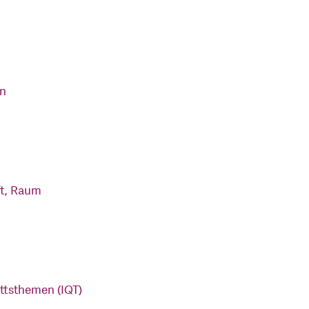
en
ft, Raum
ittsthemen (IQT)