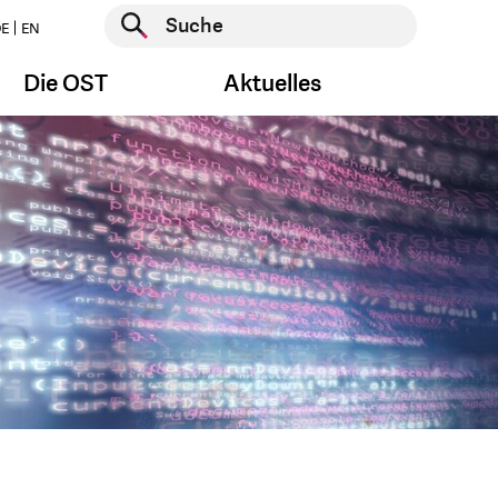
Suche starten
E
EN
Suche starten
Die OST
Aktuelles