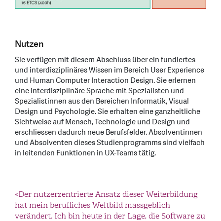
Nutzen
Sie verfügen mit diesem Abschluss über ein fundiertes
und interdisziplinäres Wissen im Bereich User Experience
und Human Computer Interaction Design. Sie erlernen
eine interdisziplinäre Sprache mit Spezialisten und
Spezialistinnen aus den Bereichen Informatik, Visual
Design und Psychologie. Sie erhalten eine ganzheitliche
Sichtweise auf Mensch, Technologie und Design und
erschliessen dadurch neue Berufsfelder. Absolventinnen
und Absolventen dieses Studienprogramms sind vielfach
in leitenden Funktionen in UX-Teams tätig.
«Der MAS Human Computer Interaction Design hat
«Der nutzerzentrierte Ansatz dieser Weiterbildung
«Der Studiengang schärft den Sinn dafür, an den
mir äusserst fundiertes Know-how in allen Aspekten
hat mein berufliches Weltbild massgeblich
richtigen Orten hinzuschauen und Fragen zu
der User Experience vermittelt, sowohl was
verändert. Ich bin heute in der Lage, die Software zu
stellen. Als Brückenbauerin bin ich durch diese