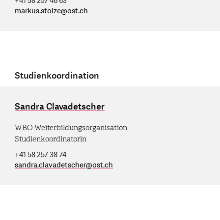
+41 58 257 46 63
markus.stolze
@
ost.ch
Studienkoordination
Sandra Clavadetscher
WBO Weiterbildungsorganisation
Studienkoordinatorin
+41 58 257 38 74
sandra.clavadetscher
@
ost.ch