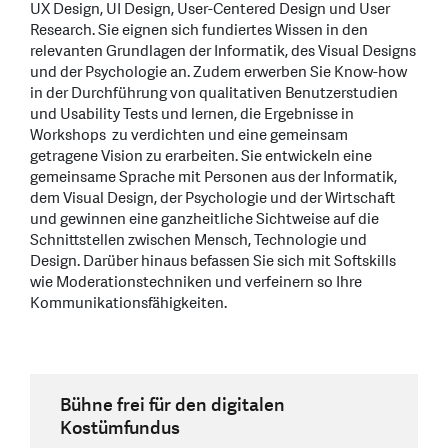
UX Design, UI Design, User-Centered Design und User
Research. Sie eignen sich fundiertes Wissen in den
relevanten Grundlagen der Informatik, des Visual Designs
und der Psychologie an. Zudem erwerben Sie Know-how
in der Durchführung von qualitativen Benutzerstudien
und Usability Tests und lernen, die Ergebnisse in
Workshops zu verdichten und eine gemeinsam
getragene Vision zu erarbeiten. Sie entwickeln eine
gemeinsame Sprache mit Personen aus der Informatik,
dem Visual Design, der Psychologie und der Wirtschaft
und gewinnen eine ganzheitliche Sichtweise auf die
Schnittstellen zwischen Mensch, Technologie und
Design. Darüber hinaus befassen Sie sich mit Softskills
wie Moderationstechniken und verfeinern so Ihre
Kommunikationsfähigkeiten.
Video-Player für Kinder mit
Bühne frei für den digitalen
Alfred teilt Glücksmomente mit älteren
Beeinträchtigungen
Kostümfundus
Menschen