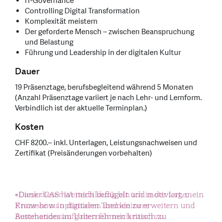
IT-Governance
Controlling Digital Transformation
Komplexität meistern
Der geforderte Mensch – zwischen Beanspruchung
und Belastung
Führung und Leadership in der digitalen Kultur
Dauer
19 Präsenztage, berufsbegleitend während 5 Monaten
(Anzahl Präsenztage variiert je nach Lehr- und Lernform.
Verbindlich ist der aktuelle Terminplan.)
Kosten
CHF 8200.– inkl. Unterlagen, Leistungsnachweisen und
Zertifikat (Preisänderungen vorbehalten)
«Dank dieser Weiterbildung bin ich in der Lage,
«Dieser CAS hat mich beflügelt und motiviert, mein
«Ich habe bei einer Bank ein Career-Starter-
Prozesse zu optimieren und kleinere
Know-how in digitalen Themen zu erweitern und
Programm im Bereich Firmenkundenberatung
Automationsaufgaben für mich rasch zu
Bestehendes im Unternehmen kritisch zu