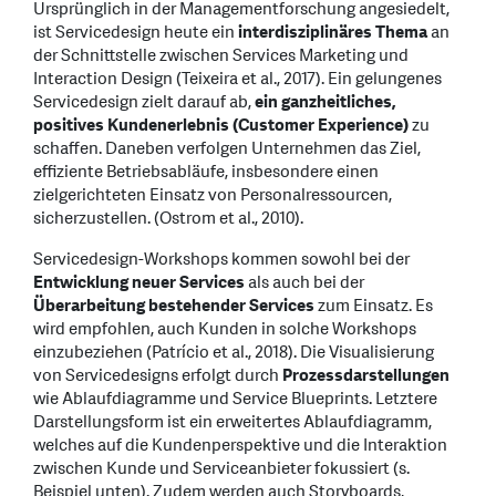
Ursprünglich in der Managementforschung angesiedelt,
ist Servicedesign heute ein
interdisziplinäres Thema
an
der Schnittstelle zwischen Services Marketing und
Interaction Design (Teixeira et al., 2017). Ein gelungenes
Servicedesign zielt darauf ab,
ein ganzheitliches,
positives Kundenerlebnis (Customer Experience)
zu
schaffen. Daneben verfolgen Unternehmen das Ziel,
effiziente Betriebsabläufe, insbesondere einen
zielgerichteten Einsatz von Personalressourcen,
sicherzustellen. (Ostrom et al., 2010).
Servicedesign-Workshops kommen sowohl bei der
Entwicklung neuer Services
als auch bei der
Überarbeitung bestehender Services
zum Einsatz. Es
wird empfohlen, auch Kunden in solche Workshops
einzubeziehen (Patrício et al., 2018). Die Visualisierung
von Servicedesigns erfolgt durch
Prozessdarstellungen
wie Ablaufdiagramme und Service Blueprints. Letztere
Darstellungsform ist ein erweitertes Ablaufdiagramm,
welches auf die Kundenperspektive und die Interaktion
zwischen Kunde und Serviceanbieter fokussiert (s.
Beispiel unten). Zudem werden auch Storyboards,