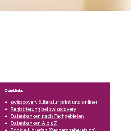
Quicklinks
swisscovery
(Literatur print und online)
Registrierung bei swisscovery
Datenbanken nach Fachgebieten
Datenbanken A bis Z
Book-a-Librarian
(Rechercheberatung)