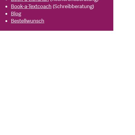
Book-a-Textcoach
(Schreibberatung)
Blog
Bestellwunsch