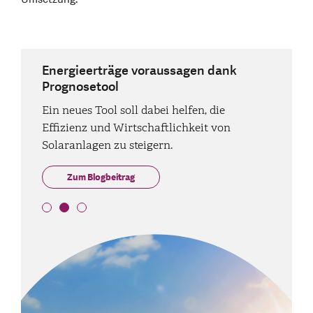
Neuer Energie-Rechner schont Netz
Energieerträge voraussagen dank
Photovoltaik abseits von Dächern
und Natur
Prognosetool
Ob auf Staumauern oder zwischen
Ab 2026 können neue
Ein neues Tool soll dabei helfen, die
Bahngleisen: Solarmodule erobern
Energiegemeinschaften gegründet werden.
Effizienz und Wirtschaftlichkeit von
zunehmend auch ungewöhnliche Orte.
Sind die neuen Modelle rentabel?
Solaranlagen zu steigern.
Zum Blogbeitrag
Zum Blogbeitrag
Zum Blogbeitrag