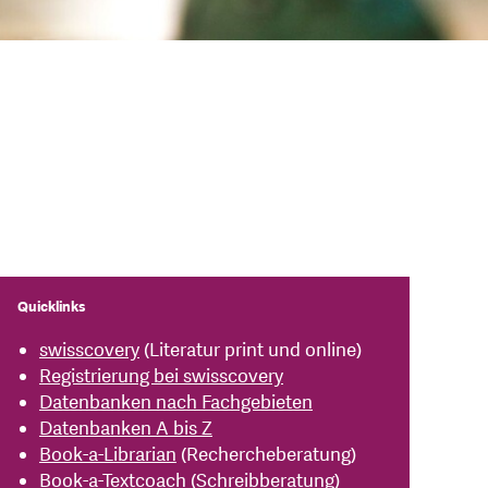
Quicklinks
swisscovery
(Literatur print und online)
Registrierung bei swisscovery
Datenbanken nach Fachgebieten
Datenbanken A bis Z
Book-a-Librarian
(Rechercheberatung)
Book-a-Textcoach
(Schreibberatung)