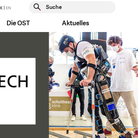
Suche starten
E
EN
Suche starten
Die OST
Aktuelles