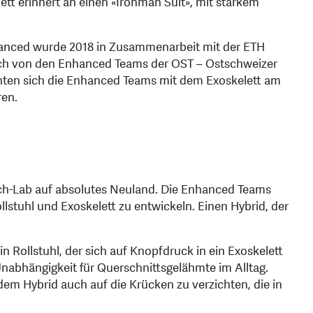
tt erinnert an einen «Ironman Suit», mit starkem
hanced wurde 2018 in Zusammenarbeit mit der ETH
lich von den Enhanced Teams der OST – Ostschweizer
nnten sich die Enhanced Teams mit dem Exoskelett am
ren.
ch-Lab auf absolutes Neuland. Die Enhanced Teams
lstuhl und Exoskelett zu entwickeln. Einen Hybrid, der
n Rollstuhl, der sich auf Knopfdruck in ein Exoskelett
Unabhängigkeit für Querschnittsgelähmte im Alltag.
m Hybrid auch auf die Krücken zu verzichten, die in