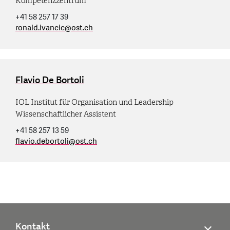
Kompetenzzentrum
+41 58 257 17 39
ronald.ivancic
@
ost.ch
Flavio De Bortoli
IOL Institut für Organisation und Leadership
Wissenschaftlicher Assistent
+41 58 257 13 59
flavio.debortoli
@
ost.ch
Kontakt