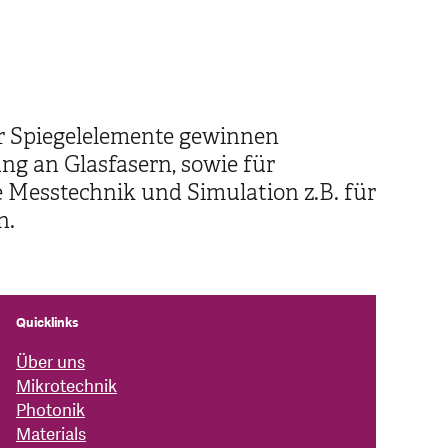
der Spiegelelemente gewinnen
g an Glasfasern, sowie für
e Messtechnik und Simulation z.B. für
n.
Quicklinks
Über uns
Mikrotechnik
Photonik
Materials