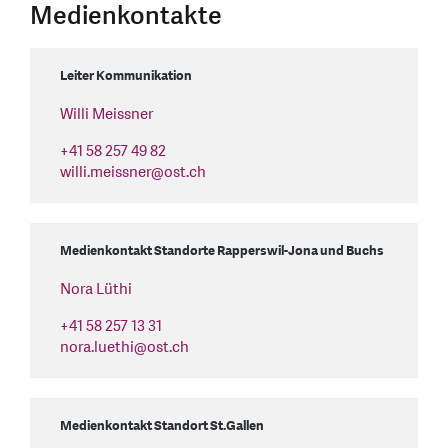
Medienkontakte
Leiter Kommunikation
Willi Meissner
+41 58 257 49 82
willi.meissner
@
ost.ch
Medienkontakt Standorte Rapperswil-Jona und Buchs
Nora Lüthi
+41 58 257 13 31
nora.luethi
@
ost.ch
Medienkontakt Standort St.Gallen