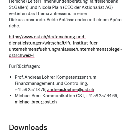
Hersche (Leiter Firmenkundenberatung Raiffeisenbank
St.Gallen) und Nicola Plain (CEO der Aktionariat AG)
vertiefen das Thema anliessend in einer
Diskussionsrunde. Beide Anlässe enden mit einem Apéro
riche.
https://www.ost.ch/de/forschung-und-
dienstleistungen/wirtschaft/ifu-institut-fuer-
unternehmensfuehrung/anlaesse/unternehmensspiegel-
ostschweiz-1
Für Rückfragen:
Prof. Andreas Löhrer, Kompetenzzentrum
Finanzmanagement und Controlling,
+41 58 257 13 79,
andreas.loehrer
@
ost.ch
Michael Breu, Kommunikation OST, +41 58 257 44 66,
michael.breu
@
ost.ch
Downloads