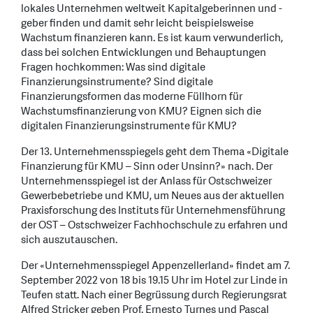
lokales Unternehmen weltweit Kapitalgeberinnen und -
geber finden und damit sehr leicht beispielsweise
Wachstum finanzieren kann. Es ist kaum verwunderlich,
dass bei solchen Entwicklungen und Behauptungen
Fragen hochkommen: Was sind digitale
Finanzierungsinstrumente? Sind digitale
Finanzierungsformen das moderne Füllhorn für
Wachstumsfinanzierung von KMU? Eignen sich die
digitalen Finanzierungsinstrumente für KMU?
Der 13. Unternehmensspiegels geht dem Thema «Digitale
Finanzierung für KMU – Sinn oder Unsinn?» nach. Der
Unternehmensspiegel ist der Anlass für Ostschweizer
Gewerbebetriebe und KMU, um Neues aus der aktuellen
Praxisforschung des Instituts für Unternehmensführung
der OST – Ostschweizer Fachhochschule zu erfahren und
sich auszutauschen.
Der «Unternehmensspiegel Appenzellerland» findet am 7.
September 2022 von 18 bis 19.15 Uhr im Hotel zur Linde in
Teufen statt. Nach einer Begrüssung durch Regierungsrat
Alfred Stricker geben Prof. Ernesto Turnes und Pascal