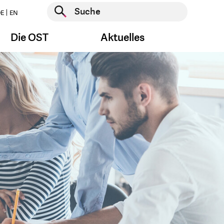
Suche starten
E
EN
Suche starten
Die OST
Aktuelles