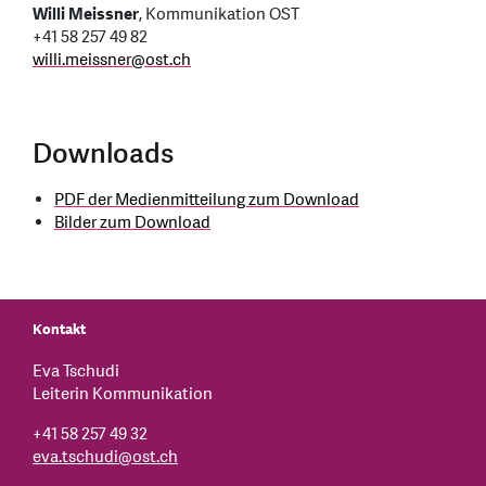
Willi Meissner
, Kommunikation OST
+41 58 257 49 82
willi.meissner
@
ost.ch
Downloads
PDF der Medienmitteilung zum Download
Bilder zum Download
Kontakt
Eva Tschudi
Leiterin Kommunikation
+41 58 257 49 32
eva.tschudi
@
ost.ch