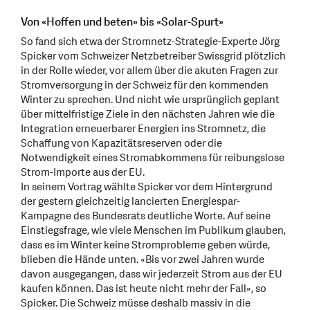
Von «Hoffen und beten» bis «Solar-Spurt»
So fand sich etwa der Stromnetz-Strategie-Experte Jörg
Spicker vom Schweizer Netzbetreiber Swissgrid plötzlich
in der Rolle wieder, vor allem über die akuten Fragen zur
Stromversorgung in der Schweiz für den kommenden
Winter zu sprechen. Und nicht wie ursprünglich geplant
über mittelfristige Ziele in den nächsten Jahren wie die
Integration erneuerbarer Energien ins Stromnetz, die
Schaffung von Kapazitätsreserven oder die
Notwendigkeit eines Stromabkommens für reibungslose
Strom-Importe aus der EU.
In seinem Vortrag wählte Spicker vor dem Hintergrund
der gestern gleichzeitig lancierten Energiespar-
Kampagne des Bundesrats deutliche Worte. Auf seine
Einstiegsfrage, wie viele Menschen im Publikum glauben,
dass es im Winter keine Stromprobleme geben würde,
blieben die Hände unten. «Bis vor zwei Jahren wurde
davon ausgegangen, dass wir jederzeit Strom aus der EU
kaufen können. Das ist heute nicht mehr der Fall», so
Spicker. Die Schweiz müsse deshalb massiv in die