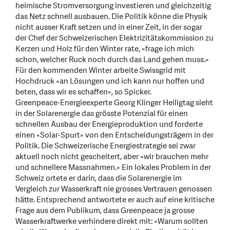
heimische Stromversorgung investieren und gleichzeitig
das Netz schnell ausbauen. Die Politik könne die Physik
nicht ausser Kraft setzen und in einer Zeit, in der sogar
der Chef der Schweizerischen Elektrizitätskommission zu
Kerzen und Holz für den Winter rate, «frage ich mich
schon, welcher Ruck noch durch das Land gehen muss.»
Für den kommenden Winter arbeite Swissgrid mit
Hochdruck «an Lösungen und ich kann nur hoffen und
beten, dass wir es schaffen», so Spicker.
Greenpeace-Energieexperte Georg Klinger Heiligtag sieht
in der Solarenergie das grösste Potenzial für einen
schnellen Ausbau der Energieproduktion und forderte
einen «Solar-Spurt» von den Entscheidungsträgern in der
Politik. Die Schweizerische Energiestrategie sei zwar
aktuell noch nicht gescheitert, aber «wir brauchen mehr
und schnellere Massnahmen.» Ein lokales Problem in der
Schweiz ortete er darin, dass die Solarenergie im
Vergleich zur Wasserkraft nie grosses Vertrauen genossen
hätte. Entsprechend antwortete er auch auf eine kritische
Frage aus dem Publikum, dass Greenpeace ja grosse
Wasserkraftwerke verhindere direkt mit: «Warum sollten