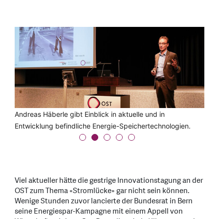
Alex Simeon bei der Begrüssung zur Innovationstagung.
Andreas Häberle gibt Einblick in aktuelle und in
Georg Klingler Heiligtag befürwortet einen Solar-Spurt.
Jörg Spicker wünscht sich mehr Tempo beim Ausbau des
Besucherrekord: Mehr als 250 Menschen verfolgten die
Entwicklung befindliche Energie-Speichertechnologien.
Stromnetzes und der erneuerbaren Energiequellen.
Innovationstagung zum Thema Stromlücke.
Viel aktueller hätte die gestrige Innovationstagung an der
OST zum Thema «Stromlücke» gar nicht sein können.
Wenige Stunden zuvor lancierte der Bundesrat in Bern
seine Energiespar-Kampagne mit einem Appell von