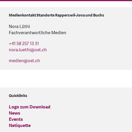
Medienkontakt Standorte Rapperswil-Jona und Buchs
Nora Lüthi
Fachverantwortliche Medien
+41 58 257 13 31
nora.luethi
@
ost.ch
medien
@
ost.ch
Quicklinks
Logo zum Download
News
Events
Netiquette