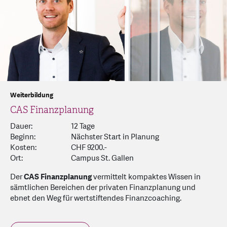
Weiterbildung
CAS Finanzplanung
Dauer:
12 Tage
Beginn:
Nächster Start in Planung
Kosten:
CHF 9200.-
Ort:
Campus St. Gallen
Der
CAS Finanzplanung
vermittelt kompaktes Wissen in
sämtlichen Bereichen der privaten Finanzplanung und
ebnet den Weg für wertstiftendes Finanzcoaching.