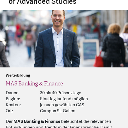
of Advanced Studies
Weiterbildung
MAS Banking & Finance
Dauer:
30 bis 40 Präsenztage
Beginn:
Einstieg laufend möglich
Kosten:
je nach gewählten CAS
Ort:
Campus St. Gallen
Der
MAS Banking & Finance
beleuchtet die relevanten
Entwicklungen und Trends in der Finanzbranche. Damit