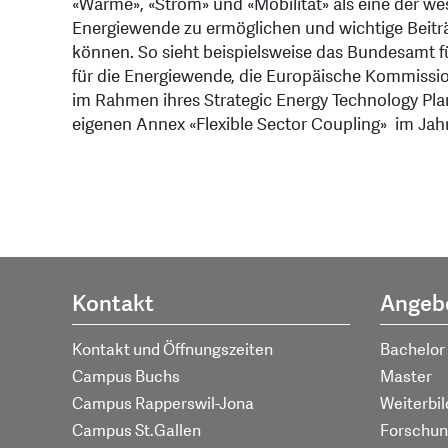
«Wärme», «Strom» und «Mobilität» als eine der 
Energiewende zu ermöglichen und wichtige Beiträg
können. So sieht beispielsweise das Bundesamt fü
für die Energiewende, die Europäische Kommissi
im Rahmen ihres Strategic Energy Technology Plan
eigenen Annex «Flexible Sector Coupling» im Jahr
Kontakt
Angeb
Kontakt und Öffnungszeiten
Bachelor
Campus Buchs
Master
Campus Rapperswil-Jona
Weiterbi
Campus St.Gallen
Forschun