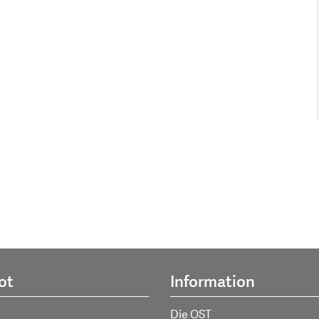
ot
Information
Die OST