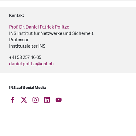
Kontakt
Prof. Dr. Daniel Patrick Politze
INS Institut für Netzwerke und Sicherheit
Professor
Institutsleiter INS
+41 58 257 46 05
daniel.politze
@
ost.ch
INS auf Social Media
find us on: facebook
find us on: twitter
find us on: instagram
find us on: linkedin
find us on: youtube