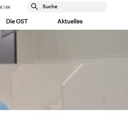
Suche starten
E
EN
Suche starten
Die OST
Aktuelles