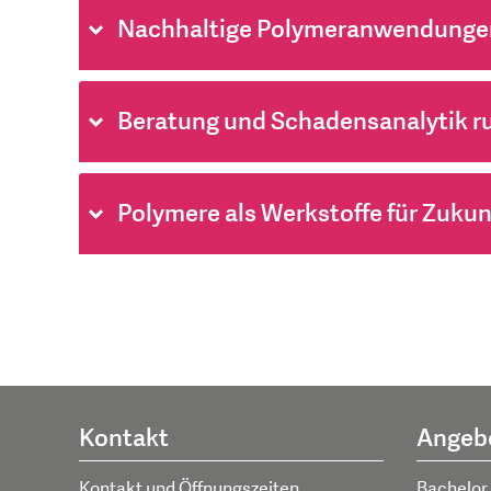
Nachhaltige Polymeranwendunge
Beratung und Schadensanalytik r
Polymere als Werkstoffe für Zuku
Kontakt
Angeb
Kontakt und Öffnungszeiten
Bachelor