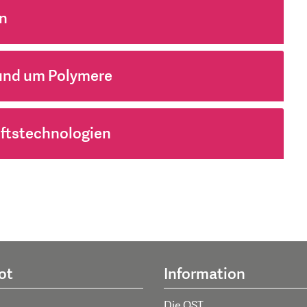
n
und um Polymere
nftstechnologien
ot
Information
Die OST