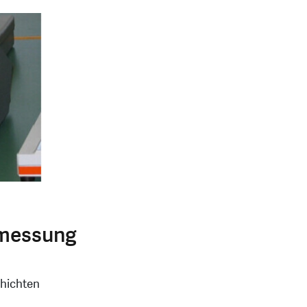
nmessung
chichten