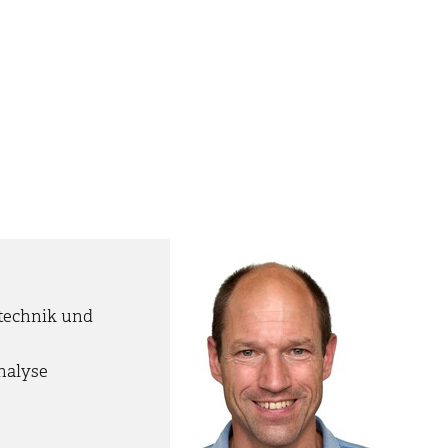
otechnik und
nalyse