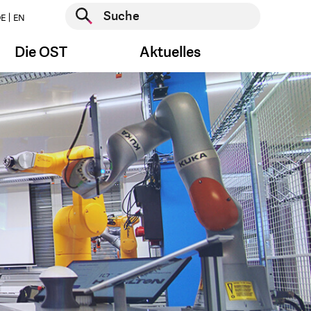
Suche starten
E
EN
Suche starten
Die OST
Aktuelles