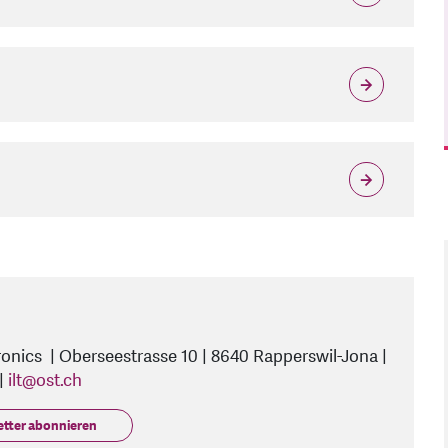
ronics | Oberseestrasse 10 | 8640 Rapperswil-Jona |
|
ilt
@
ost.ch
etter abonnieren