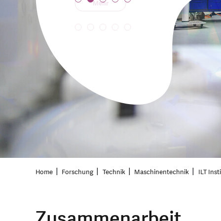
Mehr
Mehr
Mehr
Home
Forschung
Technik
Maschinentechnik
ILT Ins
Zusammenarbeit