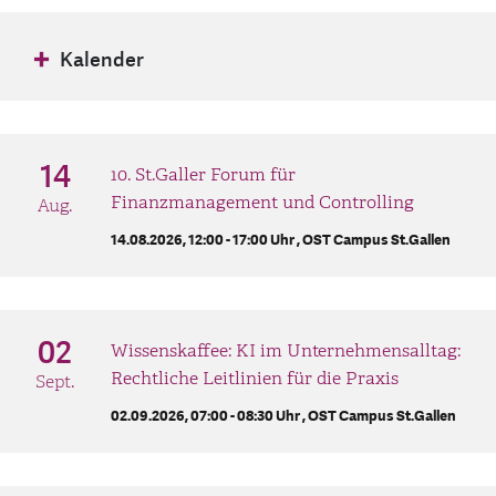
Kalender
August 2026
14
10. St.Galler Forum für
Mo
Di
Mi
Do
Fr
Sa
So
Finanzmanagement und Controlling
Aug.
1
2
14.08.2026, 12:00 - 17:00 Uhr ,
OST Campus St.Gallen
3
4
5
6
7
8
9
10
11
12
13
15
16
14
02
Wissenskaffee: KI im Unternehmensalltag:
Rechtliche Leitlinien für die Praxis
17
18
19
20
21
22
23
Sept.
02.09.2026, 07:00 - 08:30 Uhr ,
OST Campus St.Gallen
24
25
26
27
28
29
30
31