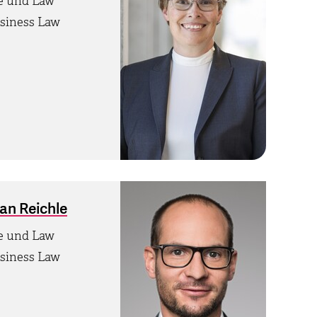
ce und Law
siness Law
ian Reichle
ce und Law
siness Law