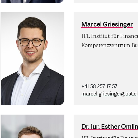
Marcel Griesinger
IFL Institut für Finan
Kompetenzzentrum Bu
+41 58 257 17 57
marcel.griesinger
@
ost.c
Dr. iur. Esther Omli