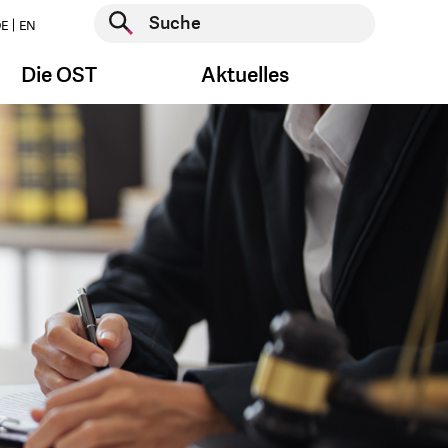
Suche starten
E
EN
Suche starten
Die OST
Aktuelles