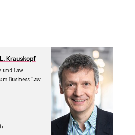
k L. Krauskopf
ce und Law
rum Business Law
ch