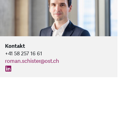
Kontakt
+41 58 257 16 61
roman.schister
@
ost.ch
find us on: linkedin